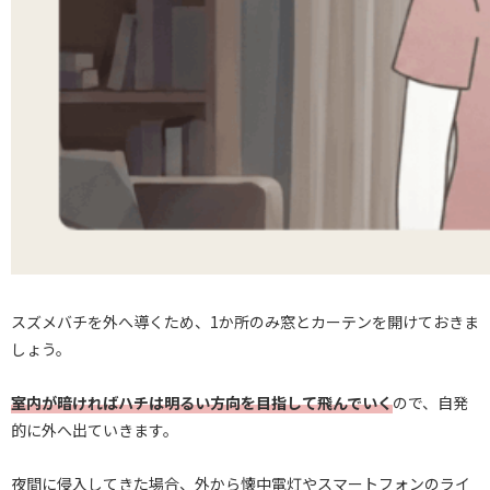
スズメバチを外へ導くため、1か所のみ窓とカーテンを開けておきま
しょう。
室内が暗ければハチは明るい方向を目指して飛んでいく
ので、自発
的に外へ出ていきます。
夜間に侵入してきた場合、外から懐中電灯やスマートフォンのライ