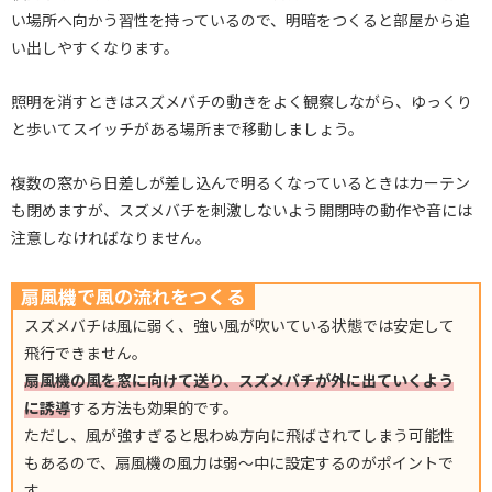
い場所へ向かう習性を持っているので、明暗をつくると部屋から追
い出しやすくなります。
照明を消すときはスズメバチの動きをよく観察しながら、ゆっくり
と歩いてスイッチがある場所まで移動しましょう。
複数の窓から日差しが差し込んで明るくなっているときはカーテン
も閉めますが、スズメバチを刺激しないよう開閉時の動作や音には
注意しなければなりません。
扇風機で風の流れをつくる
スズメバチは風に弱く、強い風が吹いている状態では安定して
飛行できません。
扇風機の風を窓に向けて送り、スズメバチが外に出ていくよう
に誘導
する方法も効果的です。
ただし、風が強すぎると思わぬ方向に飛ばされてしまう可能性
もあるので、扇風機の風力は弱～中に設定するのがポイントで
す。