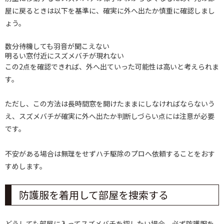
屋に戻るときは以下を基準に、確実に外へ出たか慎重に確認しまし
ょう。
数分待機しても羽音が聞こえない
明るい窓付近にスズメバチが現れない
この2点を確認できれば、外へ出ていった可能性は高いと考えられま
す。
ただし、この方法は長時間窓を開けたままにしなければならないう
え、スズメバチが確実に外へ出たか判断しづらい点には注意が必要
です。
不安がある場合は無理をせずハチ駆除のプロへ依頼することをおす
すめします。
防護服を着用して部屋を捜索する
どうしても部屋に入ってスズメバチを探したい場合、必ず防護服を