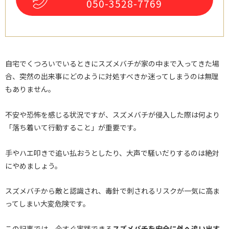
050-3528-7769
自宅でくつろいでいるときにスズメバチが家の中まで入ってきた場
合、突然の出来事にどのように対処すべきか迷ってしまうのは無理
もありません。
不安や恐怖を感じる状況ですが、スズメバチが侵入した際は何より
「落ち着いて行動すること」が重要です。
手やハエ叩きで追い払おうとしたり、大声で騒いだりするのは絶対
にやめましょう。
スズメバチから敵と認識され、毒針で刺されるリスクが一気に高ま
ってしまい大変危険です。
この記事では、今すぐ実践できる
スズメバチを安全に外へ追い出す