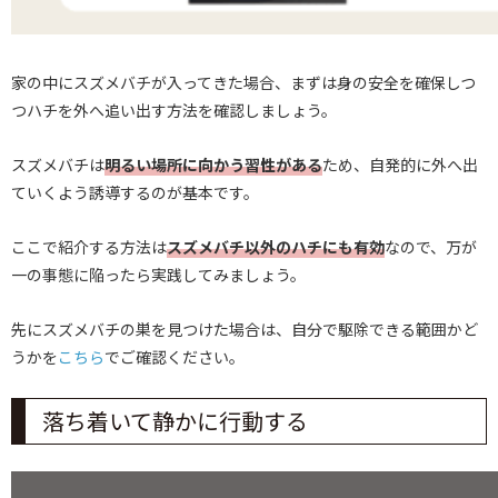
家の中にスズメバチが入ってきた場合、まずは身の安全を確保しつ
つハチを外へ追い出す方法を確認しましょう。
スズメバチは
明るい場所に向かう習性がある
ため、自発的に外へ出
ていくよう誘導するのが基本です。
ここで紹介する方法は
スズメバチ以外のハチにも有効
なので、万が
一の事態に陥ったら実践してみましょう。
先にスズメバチの巣を見つけた場合は、自分で駆除できる範囲かど
うかを
こちら
でご確認ください。
落ち着いて静かに行動する