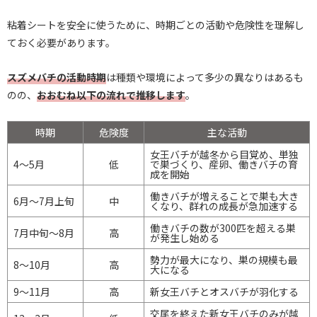
粘着シートを安全に使うために、時期ごとの活動や危険性を理解し
ておく必要があります。
スズメバチの活動時期
は種類や環境によって多少の異なりはあるも
のの、
おおむね以下の流れで推移します
。
時期
危険度
主な活動
女王バチが越冬から目覚め、単独
4～5月
低
で巣づくり、産卵、働きバチの育
成を開始
働きバチが増えることで巣も大き
6月～7月上旬
中
くなり、群れの成長が急加速する
働きバチの数が300匹を超える巣
7月中旬～8月
高
が発生し始める
勢力が最大になり、巣の規模も最
8～10月
高
大になる
9～11月
高
新女王バチとオスバチが羽化する
交尾を終えた新女王バチのみが越