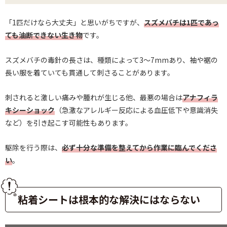
「1匹だけなら大丈夫」と思いがちですが、
スズメバチは1匹であっ
ても油断できない生き物
です。
スズメバチの毒針の長さは、種類によって3〜7mmあり、袖や裾の
長い服を着ていても貫通して刺さることがあります。
刺されると激しい痛みや腫れが生じる他、最悪の場合は
アナフィラ
キシーショック
（急激なアレルギー反応による血圧低下や意識消失
など）を引き起こす可能性もあります。
駆除を行う際は、
必ず十分な準備を整えてから作業に臨んでくださ
い
。
粘着シートは根本的な解決にはならない