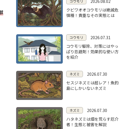
2026.08.02
コウモリ
クビワオオコウモリは絶滅危
獣
惧種！貴重なその実態とは
2026.07.31
コウモリ
コウモリ駆除、対策にはやっ
ぱり忌避剤！効果的な使い方
を紹介
2026.07.30
ネズミ
セスジネズミは超レア！魚釣
島にしかいないネズミ
2026.07.30
ネズミ
ハタネズミは畑を荒らす厄介
者！生態と被害を解説