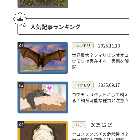
人気記事ランキング
2025.11.13
01
コウモリ
世界最大？フィリピンオオコ
ウモリは実在する！実態を解
説
2025.09.17
02
コウモリ
コウモリはペットとして飼え
る！飼育可能な種類と注意点
2025.12.19
03
ハチ
クロスズメバチの危険性は？
巣の場所や駆除方法も解説