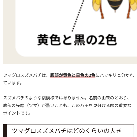
ツマグロスズメバチは、
腹部が黄色と黒色の2色
にハッキリと分かれ
ています。
スズメバチのような縞模様ではありません。名前の由来のとおり、
腹部の先端（ツマ）が黒いことも、このハチを見分ける際の重要な
ポイントです。
ツマグロスズメバチはどのくらいの大き