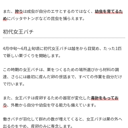
また、
狩り
は成虫が自分のエサとするのではなく、
幼虫を育てるた
め
にバッタやトンボなどの昆虫を捕らえます。
初代女王バチ
4月中旬〜6月上旬頃に初代女王バチは越冬から目覚め、たった1匹
で新しい巣づくりを開始します。
この時期の女王バチは、巣をつくるための場所選びから材料の調
達、さらには最初に産んだ卵の世話まで、すべての作業を自分だけ
で行います。
また、女王バチは産卵するための器官が変化した
毒針をもってお
り
、外敵から自分や幼虫を守る能力も備えています。
働きバチが羽化して群れの数が増えてくると、女王バチは巣の外へ
出るのをやめ、産卵のみに専念します。