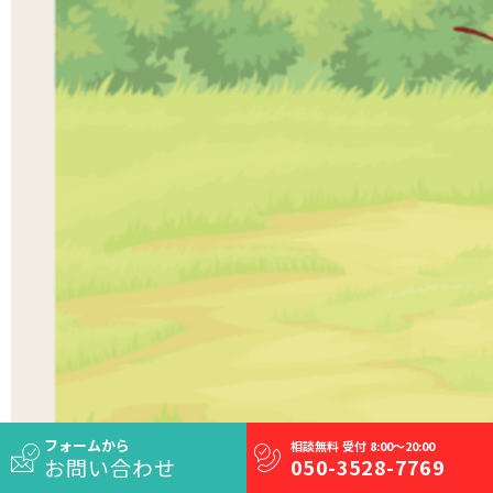
フォームから
相談無料 受付 8:00～20:00
お問い合わせ
050-3528-7769