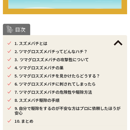
目次
1. スズメバチとは
2. ツマグロスズメバチってどんなハチ？
3. ツマグロスズメバチの攻撃性について
4. ツマグロスズメバチの巣
5. ツマグロスズメバチを見かけたらどうする？
6. ツマグロスズメバチに刺されてしまったら
7. ツマグロスズメバチの危険性や駆除方法
8. スズメバチ駆除の手順
9. 自分で駆除をするのが不安な方はプロに依頼したほうが
安心
10. まとめ