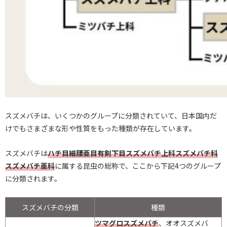
スズメバチは、いくつかのグループに分類されていて、日本国内だ
けでもさまざまな形や性質をもった種類が存在しています。
スズメバチは
ハチ目細腰亜目有剣下目スズメバチ上科スズメバチ科
スズメバチ亜科
に属する昆虫の総称で、ここから下記4つのグループ
に分類されます。
スズメバチの分類
種類
ツマグロスズメバチ
、オオスズメバ