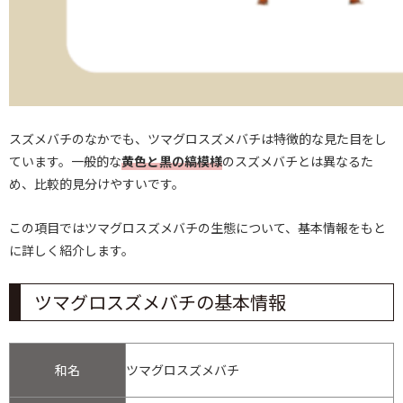
スズメバチのなかでも、ツマグロスズメバチは特徴的な見た目をし
ています。一般的な
黄色と黒の縞模様
のスズメバチとは異なるた
め、比較的見分けやすいです。
この項目ではツマグロスズメバチの生態について、基本情報をもと
に詳しく紹介します。
ツマグロスズメバチの基本情報
和名
ツマグロスズメバチ