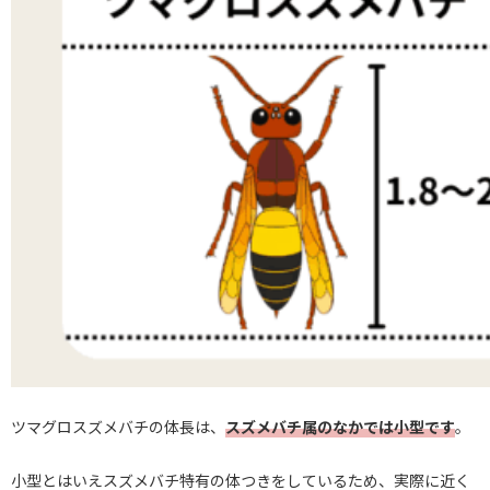
ツマグロスズメバチの体長は、
スズメバチ属のなかでは小型です
。
小型とはいえスズメバチ特有の体つきをしているため、実際に近く