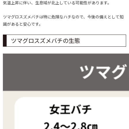
気温上昇に伴い、生息域が北上している可能性があります。
ツマグロスズメバチは特に危険なハチなので、今後の備えとして知
識があると安心です。
ツマグロスズメバチの生態