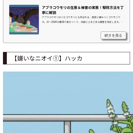
アブラコウモリの生態＆被害の実態！駆除方法を丁
寧に解説
アブラコウモリはイエコウモリとも呼ばれる、民家に棲みつくコウモリで
す。10～200匹の集団で巣をつくり、住民にさまざまな被害を及ぼします。
「最近家の周りでアブラコウモリを見かけたけど、棲みついていないか心
配」「自分や家族がどんな被害にあうのだろう」と不安を抱いている方は多
続きを見る
いでしょう。この記事では、アブラコウモリの生態や活動時期、民家に棲み
つく理由や正しい駆除方法を解説します。アブラコウモリの生態と被害の実
態について詳しく知りたい方は、ぜひ最後までご覧ください。この記事でわ
かること・アブラコウモリの...
【嫌いなニオイ①】ハッカ