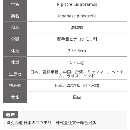
学名
Pipistrellus abramus
英名
Japanese pipistrelle
和名
油蝙蝠
分類
翼手目ヒナコウモリ科
体長
3.7～6cm
体重
5～11g
日本、朝鮮半島、中国、台湾、ミャンマー、ベトナ
生息地
ム、ラオス、インド
棲み処
民家、高架橋、地下水路
食性
昆虫
参考
識別図鑑 日本のコウモリ｜株式会社文一総合出版