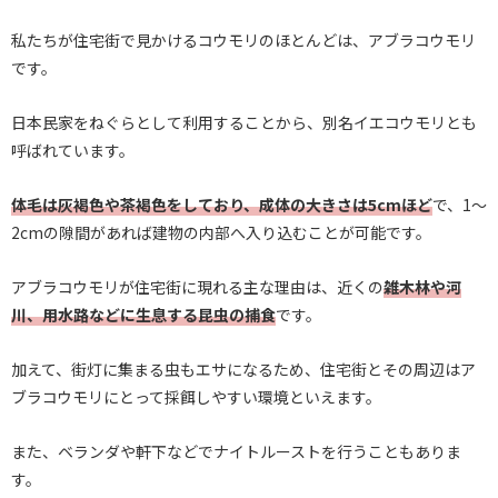
私たちが住宅街で見かけるコウモリのほとんどは、アブラコウモリ
です。
日本民家をねぐらとして利用することから、別名イエコウモリとも
呼ばれています。
体毛は灰褐色や茶褐色をしており、成体の大きさは5cmほど
で、1〜
2cmの隙間があれば建物の内部へ入り込むことが可能です。
アブラコウモリが住宅街に現れる主な理由は、近くの
雑木林や河
川、用水路などに生息する昆虫の捕食
です。
加えて、街灯に集まる虫もエサになるため、住宅街とその周辺はア
ブラコウモリにとって採餌しやすい環境といえます。
また、ベランダや軒下などでナイトルーストを行うこともありま
す。