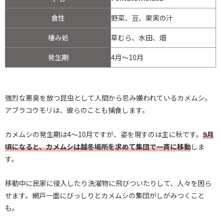
食性
野菜、豆、果実の汁
棲み処
草むら、水田、畑
発生期
4月～10月
強烈な悪臭を放つ昆虫として人間から忌み嫌われているカメムシ。
アブラコウモリは、彼らのことも捕食します。
カメムシの発生期は4～10月ですが、姿を現すのは主に秋です。
9月
頃になると、カメムシは越冬場所を求めて集団で一斉に移動
しま
す。
移動中に民家に侵入したり洗濯物に飛びついたりして、人々を困ら
せます。網戸一面にびっしりとカメムシの集団がしがみつくこと
も。