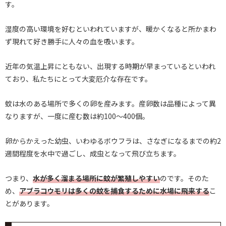
す。
湿度の高い環境を好むといわれていますが、暖かくなると所かまわ
ず現れて好き勝手に人々の血を吸います。
近年の気温上昇にともない、出現する時期が早まっているといわれ
ており、私たちにとって大変厄介な存在です。
蚊は水のある場所で多くの卵を産みます。産卵数は品種によって異
なりますが、一度に産む数は約100～400個。
卵からかえった幼虫、いわゆるボウフラは、さなぎになるまでの約2
週間程度を水中で過ごし、成虫となって飛び立ちます。
つまり、
水が多く溜まる場所に蚊が繁殖しやすい
のです。そのた
め、
アブラコウモリは多くの蚊を捕食するために水場に飛来する
こ
とがあります。