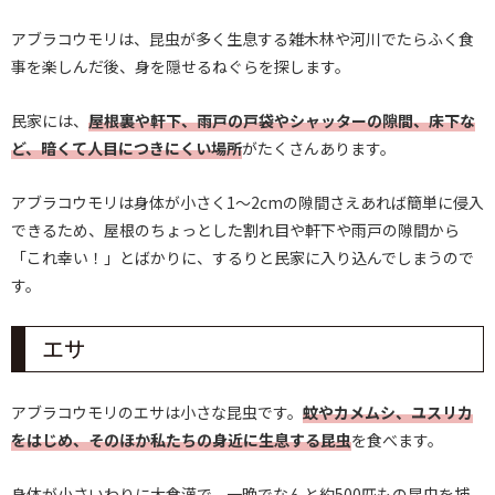
アブラコウモリは、昆虫が多く生息する雑木林や河川でたらふく食
事を楽しんだ後、身を隠せるねぐらを探します。
民家には、
屋根裏や軒下、雨戸の戸袋やシャッターの隙間、床下な
ど、暗くて人目につきにくい場所
がたくさんあります。
アブラコウモリは身体が小さく1～2cmの隙間さえあれば簡単に侵入
できるため、屋根のちょっとした割れ目や軒下や雨戸の隙間から
「これ幸い！」とばかりに、するりと民家に入り込んでしまうので
す。
エサ
アブラコウモリのエサは小さな昆虫です。
蚊やカメムシ、ユスリカ
をはじめ、そのほか私たちの身近に生息する昆虫
を食べます。
身体が小さいわりに大食漢で、一晩でなんと約500匹もの昆虫を捕