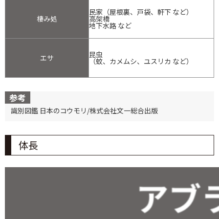
民家（屋根裏、戸袋、軒下 など）
棲み処
高架橋
地下水路 など
昆虫
エサ
（蚊、カメムシ、ユスリカ など）
参考
識別図鑑 日本のコウモリ/株式会社文一総合出版
体長