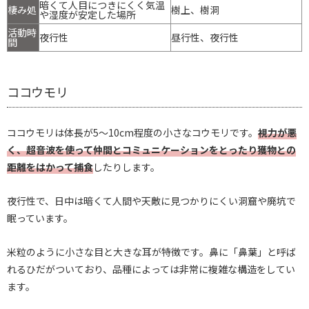
暗くて人目につきにくく気温
棲み処
樹上、樹洞
や湿度が安定した場所
活動時
夜行性
昼行性、夜行性
間
ココウモリ
ココウモリは体長が5～10cm程度の小さなコウモリです。
視力が悪
く、超音波を使って仲間とコミュニケーションをとったり獲物との
距離をはかって捕食
したりします。
夜行性で、日中は暗くて人間や天敵に見つかりにくい洞窟や廃坑で
眠っています。
米粒のように小さな目と大きな耳が特徴です。鼻に「鼻葉」と呼ば
れるひだがついており、品種によっては非常に複雑な構造をしてい
ます。