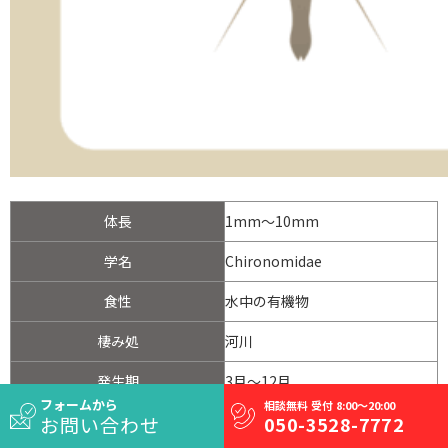
体長
1mm～10mm
学名
Chironomidae
食性
水中の有機物
棲み処
河川
発生期
3月～12月
フォームから
相談無料 受付 8:00～20:00
お問い合わせ
050-3528-7772