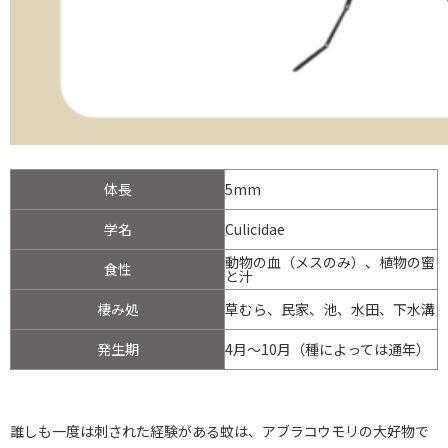
体長
5mm
学名
Culicidae
動物の血（メスのみ）、植物の蜜
食性
と汁
棲み処
草むら、民家、池、水田、下水溝
発生期
4月～10月（種によっては通年）
誰しも一度は刺された経験がある蚊は、アブラコウモリの大好物で